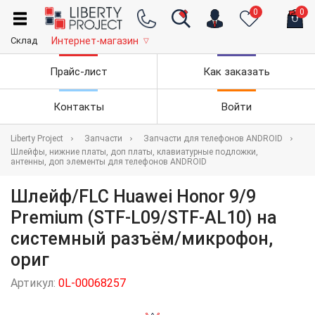
0
0
Склад
Интернет-магазин
▽
Прайс-лист
Как заказать
Контакты
Войти
Liberty Project
Запчасти
Запчасти для телефонов ANDROID
Шлейфы, нижние платы, доп платы, клавиатурные подложки,
антенны, доп элементы для телефонов ANDROID
Шлейф/FLC Huawei Honor 9/9
Premium (STF-L09/STF-AL10) на
системный разъём/микрофон,
ориг
Артикул:
0L-00068257