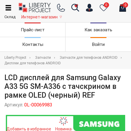
0
0
Склад
Интернет-магазин
▽
Прайс-лист
Как заказать
Контакты
Войти
Liberty Project
Запчасти
Запчасти для телефонов ANDROID
Дисплеи для телефонов ANDROID
LCD дисплей для Samsung Galaxy
A33 5G SM-A336 с тачскрином в
рамке OLED (черный) REF
Артикул:
0L-00069983
Добавить в избранное
Новинка