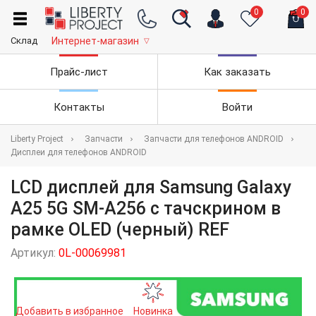
0
0
Склад
Интернет-магазин
▽
Прайс-лист
Как заказать
Контакты
Войти
Liberty Project
Запчасти
Запчасти для телефонов ANDROID
Дисплеи для телефонов ANDROID
LCD дисплей для Samsung Galaxy
A25 5G SM-A256 с тачскрином в
рамке OLED (черный) REF
Артикул:
0L-00069981
Добавить в избранное
Новинка